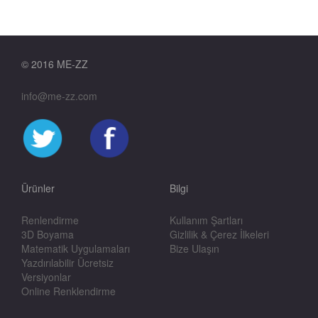
© 2016 ME-ZZ
info@me-zz.com
Ürünler
Bilgi
Renlendirme
Kullanım Şartları
3D Boyama
Gizlilik & Çerez İlkeleri
Matematik Uygulamaları
Bize Ulaşın
Yazdırılabilir Ücretsiz
Versiyonlar
Online Renklendirme