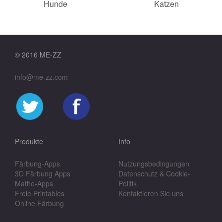
Hunde
Katzen
© 2016 ME-ZZ
info@me-zz.com
Produkte
Info
Färbung-Apps
Nutzungsbedingungen
3D Färbung Apps
Datenschutz & Cookie-
Mathe-Apps
Politik
Freie Printables
Kontaktieren Sie uns
Online Färbung