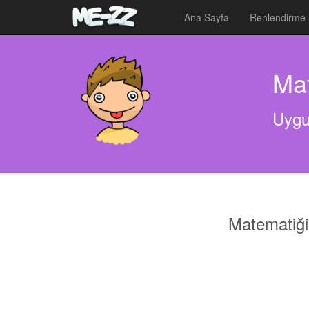
Ana Sayfa
Renlendirme
Mat
Uygu
Matematiği