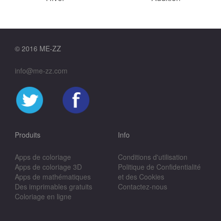
© 2016 ME-ZZ
info@me-zz.com
Produits
Info
Apps de coloriage
Conditions d'utilisation
Apps de coloriage 3D
Politique de Confidentialité
Apps de mathématiques
et des Cookies
Des imprimables gratuits
Contactez-nous
Coloriage en ligne