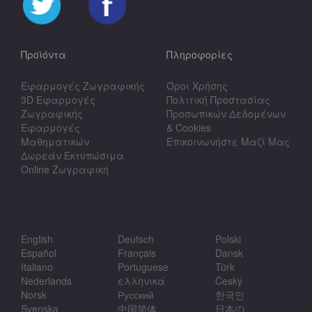
Προϊόντα
Πληροφορίες
Εφαρμογές Ζωγραφικής
Όροι Χρήσης
3D Εφαρμογές
Πολιτική Προστασίας
Ζωγραφικής
Προσωπικών Δεδομένων
Εφαρμογές
& Cookies
Μαθηματικών
Επικοινωνήστε Μαζί Μας
Δωρεάν Εκτυπώσιμα
Online Ζωγραφική
English
Deutsch
Polski
Español
Français
Dansk
Italiano
Portuguese
Türk
Nederlands
ελληνικά
Český
Norsk
Русский
한국인
Svenska
中国简体
日本の