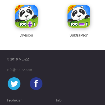
Division
Subtraktion
© 2016 ME-ZZ
info@me-zz.com
Produkter
Info