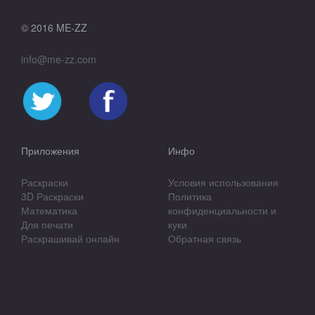
© 2016 ME-ZZ
info@me-zz.com
Приложения
Инфо
Раскраски
Условия использования
3D Раскраски
Политика
Математика
конфиденциальности и
Для печати
куки
Раскрашивай онлайн
Обратная связь