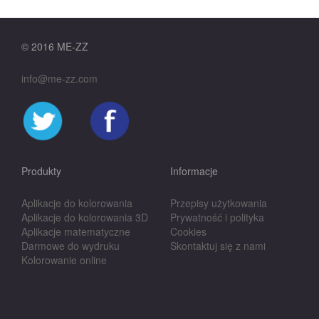
© 2016 ME-ZZ
info@me-zz.com
Produkty
Informacje
Aplikacje do kolorowania
Przepisy użytkowania
Aplikacje do kolorowania 3D
Prywatność i polityka
Aplikacje matematyczne
Cookies
Darmowe do wydruku
Skontaktuj się z nami
Kolorowanie online