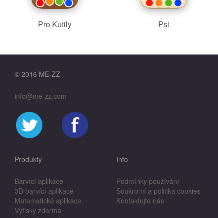
Pro Kutily
Psi
© 2016 ME-ZZ
info@me-zz.com
Produkty
Info
Barvící aplikace
Podmínky používání
3D barvící aplikace
Soukromí a politika cookies
Matematické aplikace
Kontaktujte nás
Výtisky zdarma